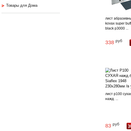
Товары для Дома
лист абразивн
kovax super buf
black p3000 ...
руб
338
лист p100 суха
нажд. ...
руб
83