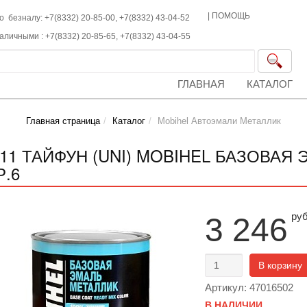
|
ПОМОЩЬ
о безналу: +7(8332) 20-85-00,
+7(8332)
43-04-52
наличными :
+7(8332)
20-85-65,
+7(8332)
43-04-55
ГЛАВНАЯ
КАТАЛОГ
Главная страница
Каталог
Mobihel Автоэмали Металлик
411 ТАЙФУН (UNI) MOBIHEL БАЗОВАЯ 
Р.6
ру
3 246
В корзину
Артикул: 47016502
В НАЛИЧИИ