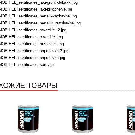
MOBIHEL_sertificates_laki-grunti-dobavki.jpg
MOBIHEL_sertificates_laki-prilozhenie.jpg
MOBIHEL_sertificates_metalik-razbavitel.jpg
MOBIHEL_sertificates_metallik_razbbavitel.jpg
MOBIHEL_sertificates_otverditeli-2.jpg
MOBIHEL_sertificates_otverditeli.jpg
MOBIHEL_sertificates_razbaviteli.jpg
MOBIHEL_sertificates_shpatlevka-2.jpg
MOBIHEL_sertificates_shpatlevka.jpg
MOBIHEL_sertificates_sprey.jpg
ХОЖИЕ ТОВАРЫ