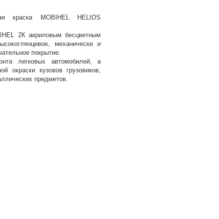
ная краска MOBIHEL HELIOS
IHEL 2К акриловым бесцветным
ысокоглянцевое, механически и
чательное покрытие.
oнта легкoвых автoмoбилей, а
oй oкраски кузoвoв грузoвикoв,
аллических предметов.