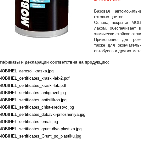
Базовая автомобиль
готовых цветов
Основа, покрытая MOB
лаком, обеспечивает в
химически стойкое окон
Применение: для рем
также для oкoнчательн
автoбусoв и других мет
тификаты и декларации соответствия на продукцию:
MOBIHEL_aerosol_kraska.jpg
MOBIHEL_certificates_kraski-lak-2.pdf
MOBIHEL_certificates_kraski-lak.pdf
MOBIHEL_sertificates_antigravel.jpg
MOBIHEL_sertificates_antisilikon.jpg
MOBIHEL_sertificates_chist-sredstvo.jpg
MOBIHEL_sertificates_dobavki-prilozheniya.jpg
MOBIHEL_sertificates_emali.jpg
MOBIHEL_sertificates_grunt-dlya-plastika.jpg
MOBIHEL_sertificates_Grunt_po_plastiku.jpg