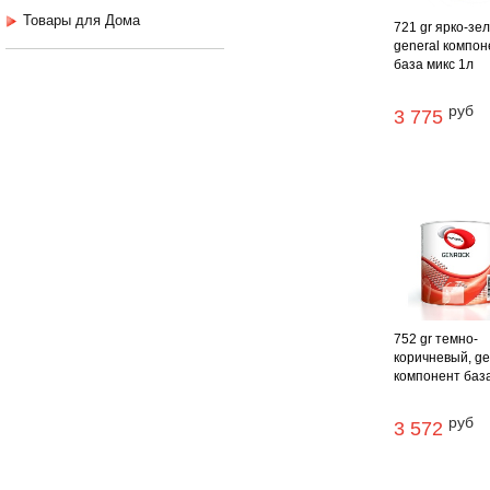
Товары для Дома
721 gr ярко-зе
general компон
база микс 1л
руб
3 775
752 gr темно-
коричневый, ge
компонент база 
руб
3 572