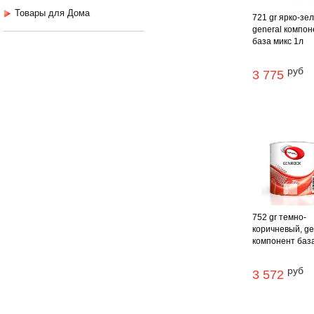
Товары для Дома
721 gr ярко-зе
general компон
база микс 1л
руб
3 775
752 gr темно-
коричневый, ge
компонент база 
руб
3 572