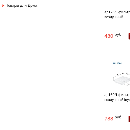
Товары для Дома
ap176/3 фильт
воздушный
руб
480
ap160/1 фильт
воздушный toyot
руб
788