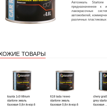
Автоэмаль Startone
предназначенное к 
лакокрасочных сист
автомобилей, коммерчес
различных пластиковых
ХОЖИЕ ТОВАРЫ
toyota 1c0 lithium
618 lada техно
chery gra0
startone эмаль
startone эмаль
grey start
базовая 0,8л /в кор.6
базовая 0,8л /в кор.6
базовая ..