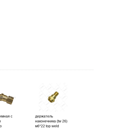
имная с
держатель
я
наконечника (tw 26)
о
м6*22 top weld