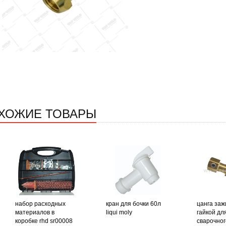
ХОЖИЕ ТОВАРЫ
набор расходных
кран для бочки 60л
цанга заж
материалов в
liqui moly
гайкой дл
коробке rhd sr00008
сварочног