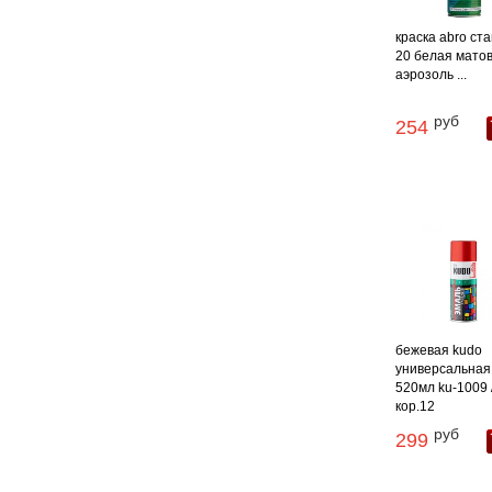
краска abro ст
20 белая мато
аэрозоль ...
руб
254
бежевая kudo
универсальная
520мл ku-1009 
кор.12
руб
299