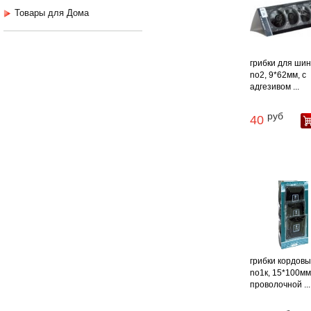
Товары для Дома
грибки для шин 
no2, 9*62мм, с
адгезивом ...
руб
40
грибки кордовы
no1к, 15*100мм
проволочной ...