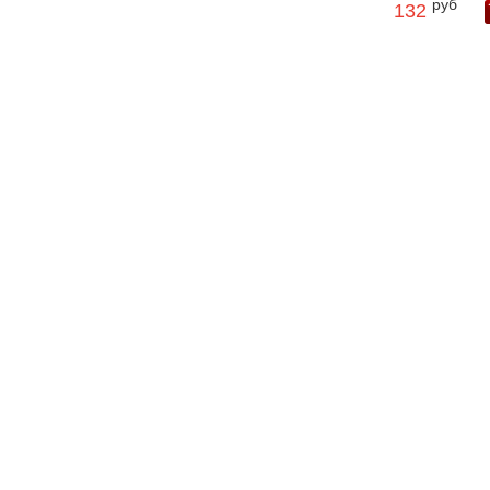
руб
132