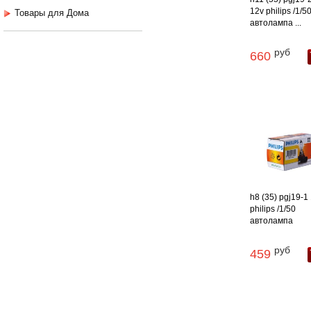
12v philips /1/5
Товары для Дома
автолампа ...
руб
660
h8 (35) pgj19-1
philips /1/50
автолампа
руб
459