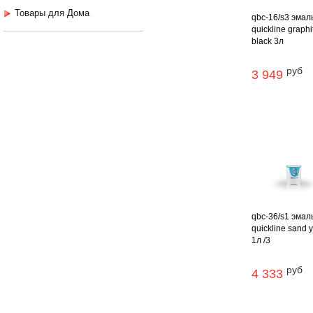
Товары для Дома
qbc-16/s3 эмал
quickline graphi
black 3л
руб
3 949
qbc-36/s1 эмал
quickline sand 
1л /3
руб
4 333