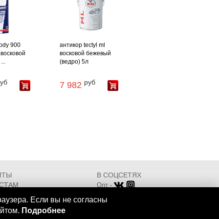
ody 900
антикор tectyl ml
 восковой
восковой бежевый
...
(ведро) 5л
уб
руб
7 982
ИТЫ
В СОЦСЕТЯХ
СТАМ
Опт -
ИКАТЫ
Розница -
раузера. Если вы не согласны
Разработка - ООО "АТДТ"
айтом.
Подробнее