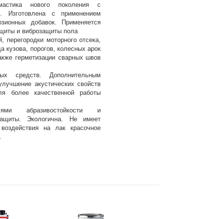
мастика нового поколения с
. Изготовлена с применением
озионных добавок. Применяется
щиты и виброзащиты пола
, перегородки моторного отсека,
а кузова, порогов, колесных арок
также герметизации сварных швов
ных средств. Дополнительным
улучшение акустических свойств
ля более качественной работы
лями абразивостойкости и
защиты. Экологична. Не имеет
 воздействия на лак красочное
.