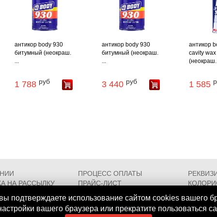
антикор body 930
антикор body 930
антикор b
битумный (неокраш.
битумный (неокраш.
cavity wax
...
...
(неокраш. 
руб
руб
р
1 788
3 440
1 585
АНИИ
ПРОЦЕСС ОПЛАТЫ
РЕКВИЗ
А НА РАССЫЛКУ
ПРАЙС-ЛИСТ
КОЛОРИ
РОЕЗДА
FAQ
СЕРТИФ
вы подтверждаете использование сайтом cookies вашего б
 настройки вашего браузера или прекратите пользоваться с