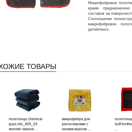
Микрофибровое полотен
краем предназначен
составов на поверхнос
Соотношение полиэстра
микрофибровое поло
детейлинге.
ХОЖИЕ ТОВАРЫ
полотенце chemical
микрофибра для
полотенц
guys mic_805_03
располировки с
buff brothe
мonster черное ...
низким ворсом ...
...