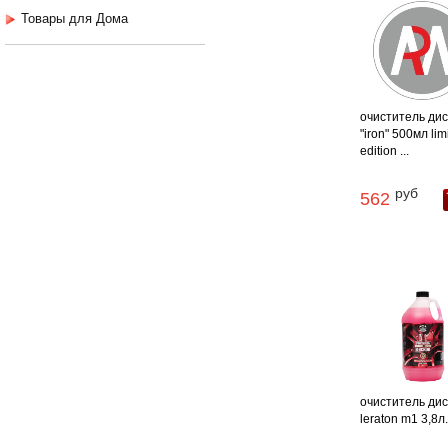
Товары для Дома
очиститель диск
"iron" 500мл lim
edition ...
руб
562
очиститель дис
leraton m1 3,8л