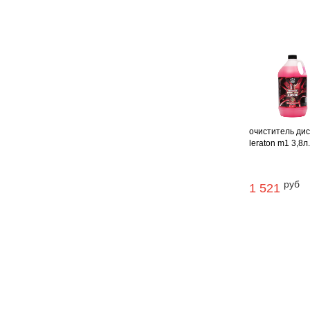
очиститель дис
leraton m1 3,8л
руб
1 521