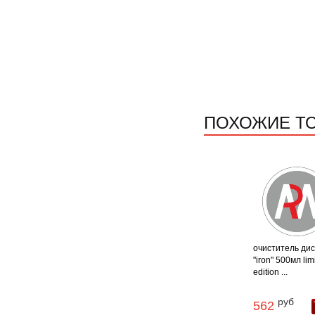
ПОХОЖИЕ Т
очиститель диск
"iron" 500мл lim
edition ...
руб
562