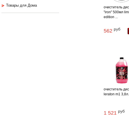
Товары для Дома
очиститель диск
"iron" 500мл lim
edition ...
руб
562
очиститель дис
leraton m1 3,8л
руб
1 521