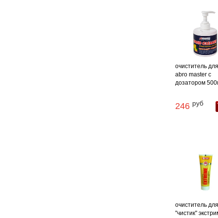
очиститель для
abro master с
дозатором 500м
руб
246
очиститель для
"чистик" экстри