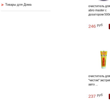
Товары для Дома
очиститель для
abro master с
дозатором 500м
руб
246
очиститель для
"чистик" экстри
авто ...
руб
237