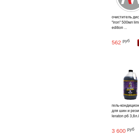
очиститель диск
"iron" 500мл lim
edition ...
руб
562
гель-кондицио
для шин и рез
leraton p6 3,8л.
руб
3 600