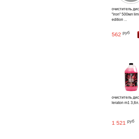
очиститель диск
"iron" 500мл lim
edition ...
руб
562
очиститель дис
leraton m1 3,8л
руб
1 521