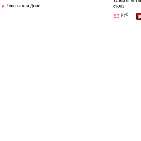
140мм желто-ч
Товары для Дома
ot-003
руб
63