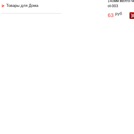
140мм желто-ч
Товары для Дома
ot-003
руб
63