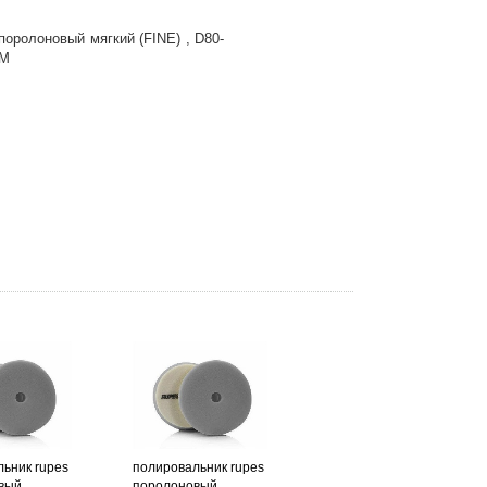
оролоновый мягкий (FINE) , D80-
0M
ьник rupes
полировальник rupes
вый
поролоновый