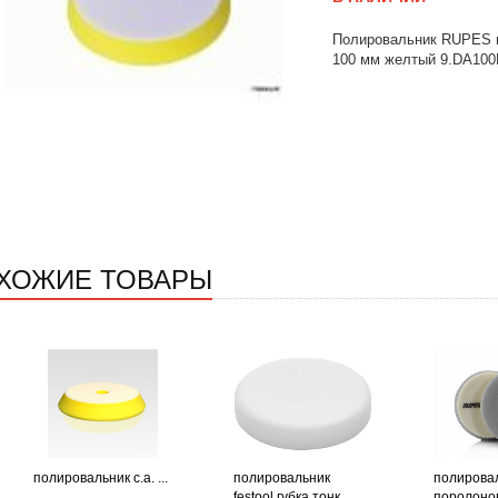
Полировальник RUPES п
100 мм желтый 9.DA10
ХОЖИЕ ТОВАРЫ
полировальник c.a. ...
полировальник
полировал
festool губка тонк. ...
поролоно