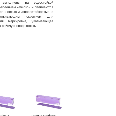
 выполнены на водостойкой
реплением «Velcro» и отличаются
ельностью и износостойкостью, с
алкивающим покрытием. Для
ния маркировка, указывающая
а рабочую поверхность
andwox
полоса sandwox