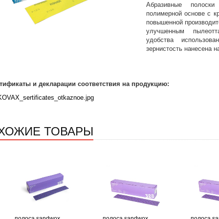
Абразивные полоски
полимерной основе с к
повышенной производит
улучшенным пылеотт
удобства использова
зернистость нанесена н
тификаты и декларации соответствия на продукцию:
KOVAX_sertificates_otkaznoe.jpg
ХОЖИЕ ТОВАРЫ
полоса sandwox
полоса sandwox
полоса s