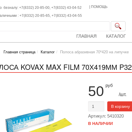
|
ПОМОЩЬ
о безналу: +7(8332) 20-85-00,
+7(8332)
43-04-52
наличными :
+7(8332)
20-85-65,
+7(8332)
43-04-55
ГЛАВНАЯ
КАТАЛОГ
Главная страница
Каталог
Полоса абразивная 70*420 на липучке
ОСА KOVAX MAX FILM 70Х419ММ P320 
руб
50
/шт.
В корзину
Артикул: 5410320
В НАЛИЧИИ