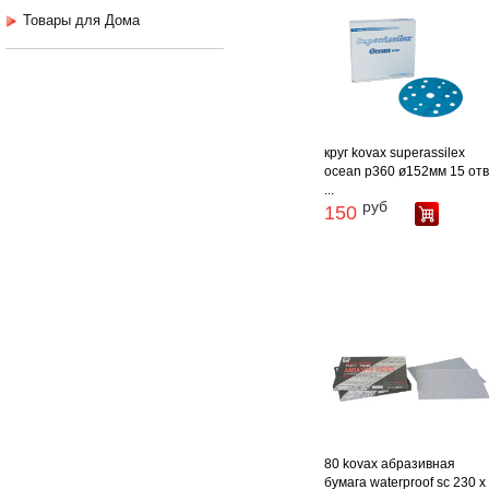
Товары для Дома
круг kovax superassilex
ocean p360 ø152мм 15 отв
...
руб
150
80 kovax абразивная
бумага waterproof sc 230 х