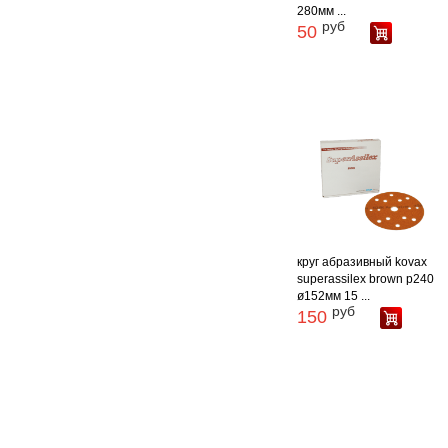
280мм ...
руб
50
круг абразивный kovax
superassilex brown p240
ø152мм 15 ...
руб
150