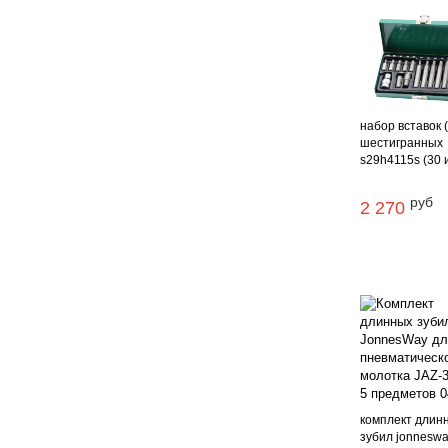
набор вставок 
шестигранных
s29h4115s (30 и 
руб
2 270
комплект длин
зубил jonneswa