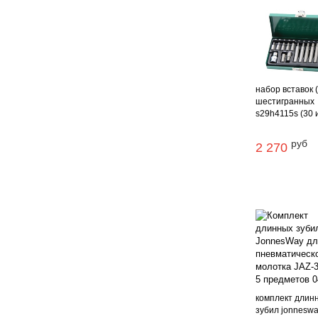
набор вставок 
шестигранных
s29h4115s (30 и 
руб
2 270
комплект длин
зубил jonneswa