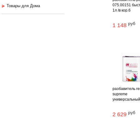
075.00151 быс
Товары для Дома
1л /в кор.6
руб
1 148
разбавитель re
supreme
универсальный 
руб
2 629