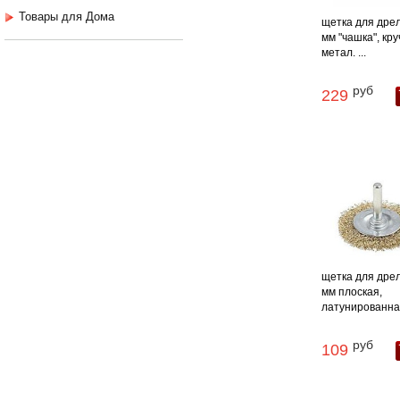
Товары для Дома
щетка для дре
мм "чашка", кр
метал. ...
руб
229
щетка для дре
мм плоская,
латунированная
руб
109