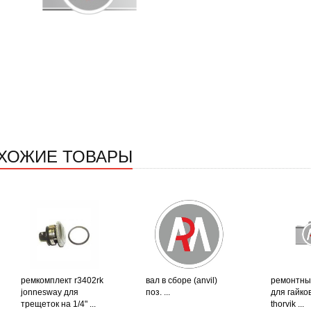
ХОЖИЕ ТОВАРЫ
ремкомплект r3402rk
вал в сборе (anvil)
ремонтны
jonnesway для
поз. ...
для гайко
трещеток на 1/4" ...
thorvik ...