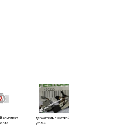
й комплект
держатель с щеткой
верта
угольн. ...