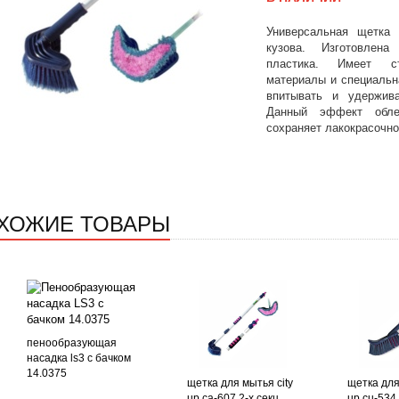
Универсальная щетка 
кузова. Изготовлен
пластика. Имеет с
материалы и специальн
впитывать и удержив
Данный эффект обл
сохраняет лакокрасочно
ХОЖИЕ ТОВАРЫ
пенообразующая
насадка ls3 с бачком
14.0375
щетка для мытья city
щетка для
up ca-607 2-х секц. ...
up сu-534 