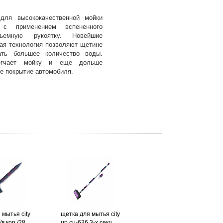
для высококачественной мойки
а с применением вспененного
ъемную рукоятку. Новейшие
ая технология позволяют щетине
ать большее количество воды.
егчает мойку и еще дольше
е покрытие автомобиля.
 мытья city
щетка для мытья city
/в кор./28
up cu-636 3-х секц. ...