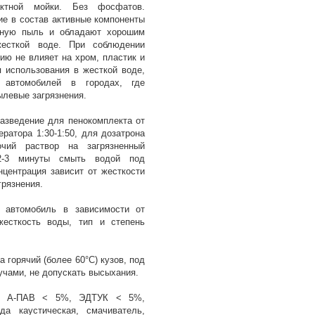
актной мойки. Без фосфатов.
е в состав активные компоненты
аную пыль и обладают хорошим
жесткой воде. При соблюдении
ию не влияет на хром, пластик и
 использования в жесткой воде,
 автомобилей в городах, где
ылевые загрязнения.
азведение для пенокомплекта от
ератора 1:30-1:50, для дозатрона
чий раствор на загрязненный
 2-3 минуты смыть водой под
нцентрация зависит от жесткости
грязнения.
 автомобиль в зависимости от
жесткость воды, тип и степень
а горячий (более 60°С) кузов, под
чами, не допускать высыхания.
%, А-ПАВ < 5%, ЭДТУК < 5%,
а каустическая, смачиватель,