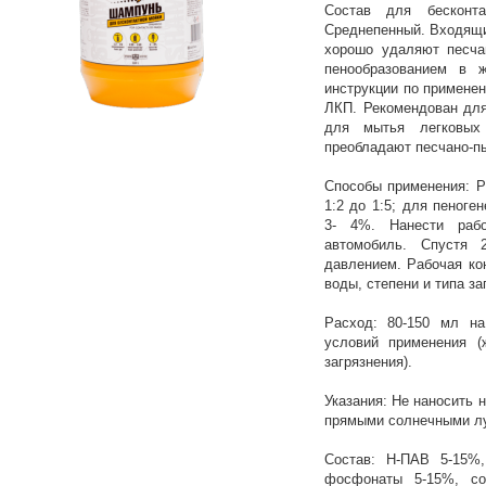
Состав для бесконт
Среднепенный. Входящи
хорошо удаляют песч
пенообразованием в 
инструкции по применен
ЛКП. Рекомендован для
для мытья легковых
преобладают песчано-п
Способы применения: Р
1:2 до 1:5; для пеноген
3- 4%. Нанести рабо
автомобиль. Спустя
давлением. Рабочая ко
воды, степени и типа за
Расход: 80-150 мл на
условий применения (
загрязнения).
Указания: Не наносить н
прямыми солнечными лу
Состав: Н-ПАВ 5-15
фосфонаты 5-15%, сод