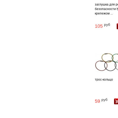
заглушка для 
безопасности ty
крепежом ...
руб
105
трос-кольцо
руб
59