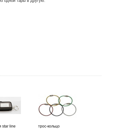
из одной тары в другую.
 star line
трос-кольцо