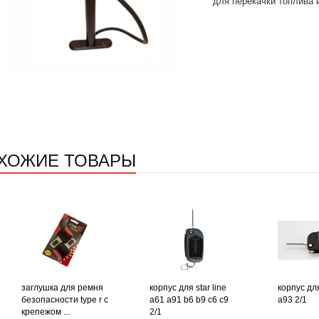
для перекачки топлива 
ХОЖИЕ ТОВАРЫ
заглушка для ремня
корпус для star line
корпус для
безопасности type r с
a61 a91 b6 b9 c6 c9
a93 2/1
крепежом ...
2/1