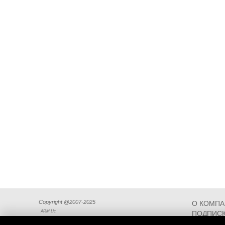
Copyright @2007-2025
О КОМП
ARM Llc
ПОДПИСК
СХЕМА П