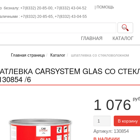
|
ПОМОЩЬ
о безналу: +7(8332) 20-85-00,
+7(8332)
43-04-52
наличными :
+7(8332)
20-85-65,
+7(8332)
43-04-55
ГЛАВНАЯ
КАТАЛОГ
Главная страница
Каталог
шпатлевка со стекловолокном
АТЛЕВКА CARSYSTEM GLAS СО СТЕК
130854 /6
ру
1 076
В корзину
Артикул: 130854
В НАЛИЧИИ