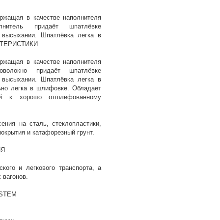
ержащая в качестве наполнителя
олнитель придаёт шпатлёвке
 высыхании. Шпатлёвка легка в
АКТЕРИСТИКИ
ержащая в качестве наполнителя
ловолокно придаёт шпатлёвке
 высыхании. Шпатлёвка легка в
ьно легка в шлифовке. Обладает
ией к хорошо отшлифованному
ения на сталь, стеклопластики,
покрытия и катафорезный грунт.
ИЯ
кого и легкового транспорта, а
 вагонов.
YSTEM