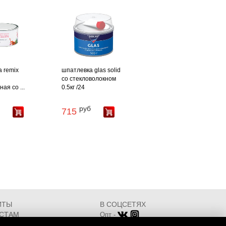
 remix
шпатлевка glas solid
со стекловолокном
ая со ...
0.5кг /24
руб
715
ИТЫ
В СОЦСЕТЯХ
СТАМ
Опт -
ИКАТЫ
Розница -