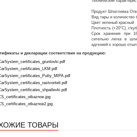
Технические характерис
Продукт Шпатлевка Отв
Вид тары и количество б
Цвет зеленый красный
Плотность (+20°C), г/куб
Срок хранения при 1
сительно легка в шли
адгезией к хорошо отшл
тификаты и декларации соответствия на продукцию:
CarSystem_certificates_gruntovki.pdf
CarSystem_certificates_LKM.pdf
CarSystem_certificates_Putty_MIPA.pdf
CarSystem_certificates_rastvoriteli.pdf
CarSystem_certificates_shpatlevki.pdf
CS_certificates_otkaznoe.jpg
CS_certificates_otkaznoe2.jpg
ХОЖИЕ ТОВАРЫ