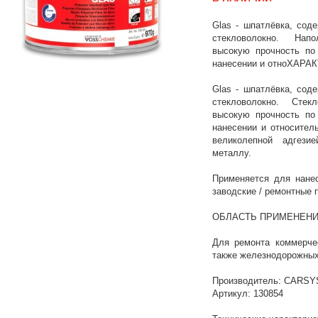
Glas - шпатлёвка, сод
стекловолокно. Нап
высокую прочность по
нанесении и отноХАР
Glas - шпатлёвка, сод
стекловолокно. Стек
высокую прочность по
нанесении и относител
великолепной адгез
металлу.
Применяется для нанес
заводские / ремонтные 
ОБЛАСТЬ ПРИМЕНЕН
Для ремонта коммерчес
также железнодорожных
Производитель: CARS
Артикул: 130854