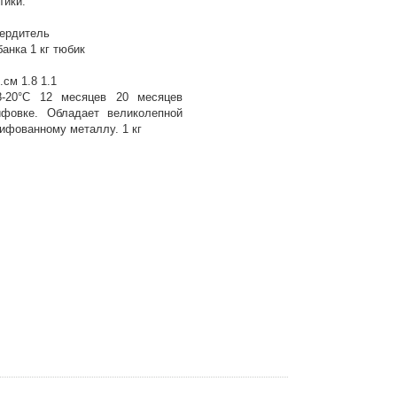
тики:
ердитель
анка 1 кг тюбик
.см 1.8 1.1
8-20°С 12 месяцев 20 месяцев
фовке. Обладает великолепной
ифованному металлу. 1 кг