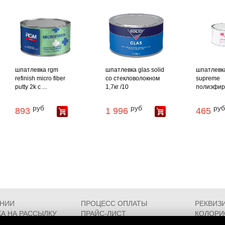
шпатлевка rgm
шпатлевка glas solid
шпатлевка
refinish micro fiber
со стекловолокном
supreme
putty 2k с ...
1,7кг /10
полиэфирн
руб
руб
руб
893
1 996
465
АНИИ
ПРОЦЕСС ОПЛАТЫ
РЕКВИЗ
А НА РАССЫЛКУ
ПРАЙС-ЛИСТ
КОЛОРИ
РОЕЗДА
FAQ
СЕРТИФ