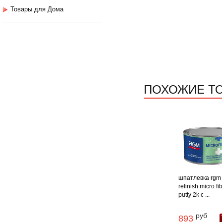
Товары для Дома
ПОХОЖИЕ Т
шпатлевка rgm
refinish micro fi
putty 2k с ...
руб
893