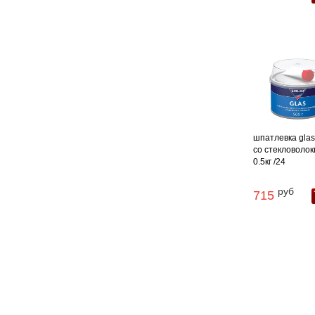
шпатлевка glas 
со стекловоло
0.5кг /24
руб
715