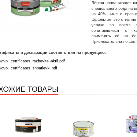
Лёгкая наполняющая шп
специального рода нап
на 40% ниже в сравне
Эффектом этого являет
усадка во время за
сочитающиеся с хо
применять её на бо
Привлекательна по соот
тификаты и декларации соответствия на продукцию:
Novol_certificates_razbavitel-akril.pdf
Novol_certificates_shpatlevki.pdf
ХОЖИЕ ТОВАРЫ