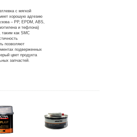
тлевка с мягкой
имеет хорошую адгезию
узова – PP, EPDM, ABS,
иэтилена и тефлона)
, таким как SMC
стичность
ть позволяют
лементах подверженных
ерый цвет продукта
ьных запчастей.