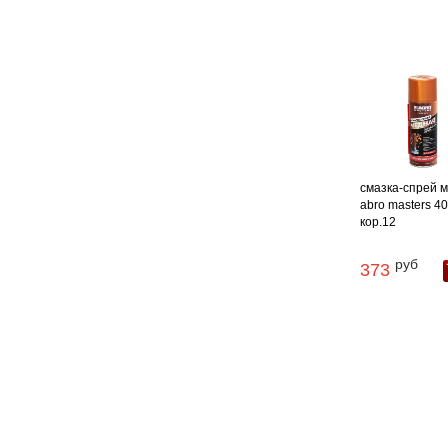
смазка-спрей 
abro masters 40
кор.12
руб
373