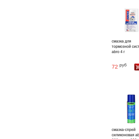
смазка для
тормозной сис
abro 4 г
руб
72
смазка-спрей
силиконовая abr