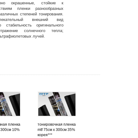
рно окрашенные, стойкие к
ствиям пленки разнообразных
азличных степеней тонирования.
влекательный внешний вид
ю стабильность оригинального
тражение солнечного тепла;
ьтрафиолетовых лучей.
чная пленка
тонировочная пленка
х 300см 10%
mtf 75см х 300см 35%
корея***