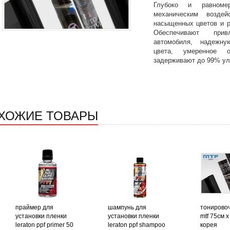
Глубоко и равноме
механическим воздей
насыщенных цветов и р
Обеспечивают при
автомобиля, надежну
цвета, умеренное о
задерживают до 99% ул
ХОЖИЕ ТОВАРЫ
праймер для
шампунь для
тонирово
установки пленки
установки пленки
mtf 75см 
leraton ppf primer 50
leraton ppf shampoo
корея