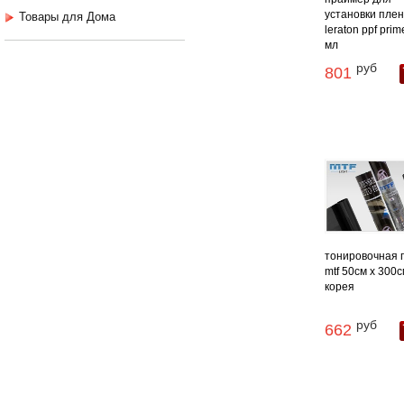
установки плен
Товары для Дома
leraton ppf prim
мл
руб
801
тонировочная 
mtf 50см х 300
корея
руб
662