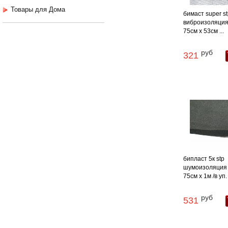
Товары для Дома
бимаст super s
виброизоляция
75см х 53см ...
руб
321
бипласт 5к stp
шумоизоляция 
75см х 1м /в уп. 
руб
531