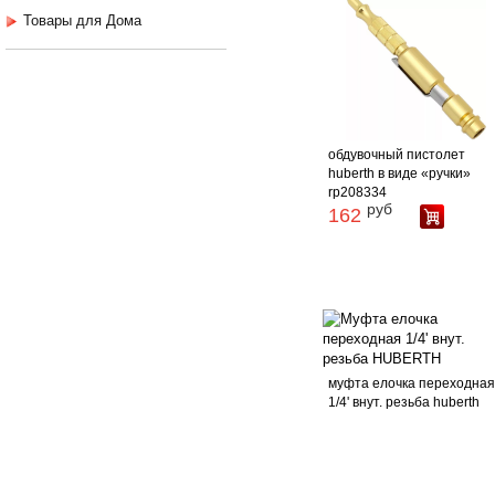
Товары для Дома
обдувочный пистолет
huberth в виде «ручки»
rp208334
руб
162
муфта елочка переходна
1/4' внут. резьба huberth