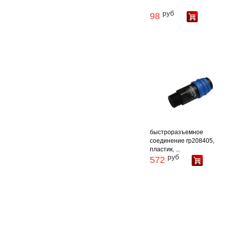
руб
98
быстроразъемное
соединение rp208405,
пластик, ...
руб
572