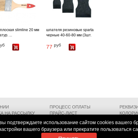
 плоская slimline 20 мм
шпателя резиновые sparta
атур. ...
черные 40-60-80 мм (3шт.
уб
руб
77
АНИИ
ПРОЦЕСС ОПЛАТЫ
РЕКВИЗ
А НА РАССЫЛКУ
ПРАЙС-ЛИСТ
КОЛОРИ
РОЕЗДА
FAQ
СЕРТИФ
вы подтверждаете использование сайтом cookies вашего б
 настройки вашего браузера или прекратите пользоваться с