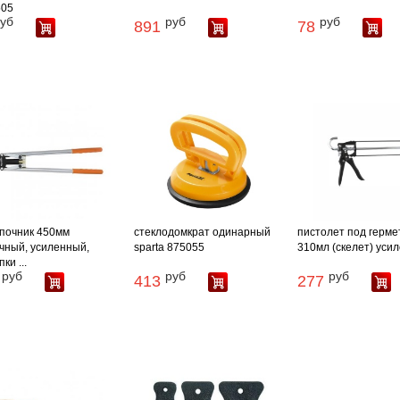
505
уб
руб
руб
891
78
почник 450мм
стеклодомкрат одинарный
пистолет под гермет
чный, усиленный,
sparta 875055
310мл (скелет) усиле
ки ...
руб
руб
руб
413
277