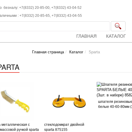
о безналу: +7(8332) 20-85-00,
+7(8332)
43-04-52
наличными :
+7(8332)
20-85-65,
+7(8332)
43-04-55
ГЛАВНАЯ
КАТАЛОГ
Главная страница
Каталог
Sparta
PARTA
шпателя резиновые
белые 40-60-80мм (3
 металлическая с
стеклодомкрат двойной
массовой ручкой sparta
sparta 875155