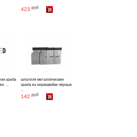
руб
423
ик sparta
шпателя металлические
н. ...
sparta из нержавейки чёрные
...
руб
142