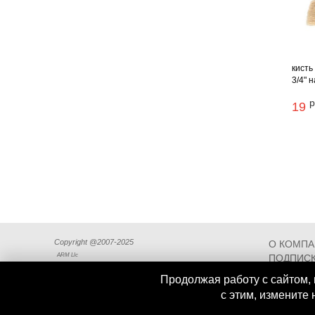
кисть
3/4" н
р
19
Copyright @2007-2025
О КОМП
ARM Llc
ПОДПИСК
СХЕМА П
Продолжая работу с сайтом, 
с этим, измените