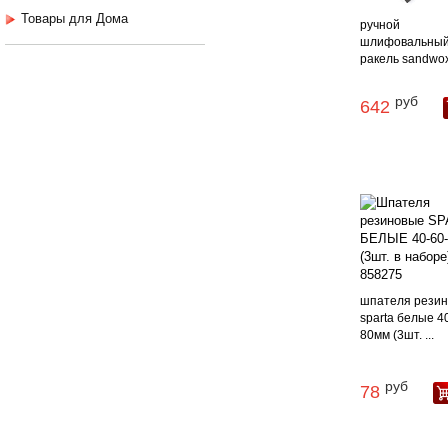
Товары для Дома
ручной
шлифовальный
ракель sandwox 
руб
642
шпателя рези
sparta белые 4
80мм (3шт. ...
руб
78