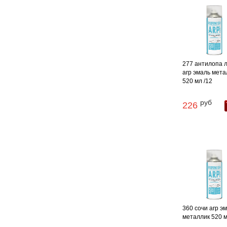
277 антилопа 
arp эмаль мета
520 мл /12
руб
226
360 сочи arp э
металлик 520 м