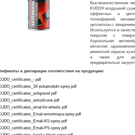
Высококачественная ме
KUDO® воздушной сушки
эффектных и цвет
полиэфирной, мелам
целлюлозы с введением
Используется в качест
покрытии с поверх
Аэрозольная автомо
металлик однокомпоне
ремонтной окраски кузо
а также для дек
предварительно загрунт
тификаты и декларации соответствия на продукцию:
KUDO_certificates_-.pdf
KUDO_certificates_1K-poluprodukt-sprey.pdf
KUDO_certificates_antigravel.pdf
KUDO_certificates_antisilicone.pdf
KUDO_certificates_emal-for-wheels.pdf
KUDO_certificates_Emal-remontnaya-sprey.pdf
KUDO_certificates_Emali-KS-sprey.pdf
KUDO_certificates_Emali-PS-sprey.pdf
KUDO_certificates_kraska-bitum-sprey.pdf