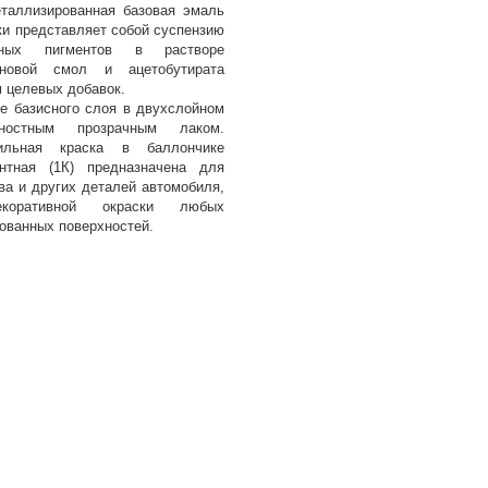
таллизированная базовая эмаль
 представляет собой суспензию
ных пигментов в растворе
иновой смол и ацетобутирата
 целевых добавок.
ве базисного слоя в двухслойном
ностным прозрачным лаком.
бильная краска в баллончике
нтная (1К) предназначена для
ва и других деталей автомобиля,
оративной окраски любых
ованных поверхностей.