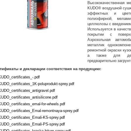
Высококачественная ме
KUDO® воздушной сушки
эффектных и цвет
полиэфирной, мелам
целлюлозы с введением
Используется в качест
покрытии с поверх
Аэрозольная автомо
металлик однокомпоне
ремонтной окраски кузо
а также для дек
предварительно загрунт
тификаты и декларации соответствия на продукцию:
KUDO_certificates_-.pdf
KUDO_certificates_1K-poluprodukt-sprey.pdf
KUDO_certificates_antigravel.pdf
KUDO_certificates_antisilicone.pdf
KUDO_certificates_emal-for-wheels.pdf
KUDO_certificates_Emal-remontnaya-sprey.pdf
KUDO_certificates_Emali-KS-sprey.pdf
KUDO_certificates_Emali-PS-sprey.pdf
KUDO_certificates_kraska-bitum-sprey.pdf