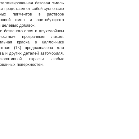
таллизированная базовая эмаль
 представляет собой суспензию
ных пигментов в растворе
иновой смол и ацетобутирата
 целевых добавок.
ве базисного слоя в двухслойном
ностным прозрачным лаком.
бильная краска в баллончике
нтная (1К) предназначена для
ва и других деталей автомобиля,
оративной окраски любых
ованных поверхностей.