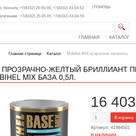
|
ПОМОЩЬ
о безналу: +7(8332) 20-85-00,
+7(8332)
43-04-52
наличными :
+7(8332)
20-85-65,
+7(8332)
43-04-55
ГЛАВНАЯ
КАТАЛОГ
Главная страница
Каталог
Mobihel MIX ксираллик пигменты
1 ПРОЗРАЧНО-ЖЕЛТЫЙ БРИЛЛИАНТ П
IHEL MIX БАЗА 0,5Л.
16 403
В корзину
Артикул: 41984501
В НАЛИЧИИ