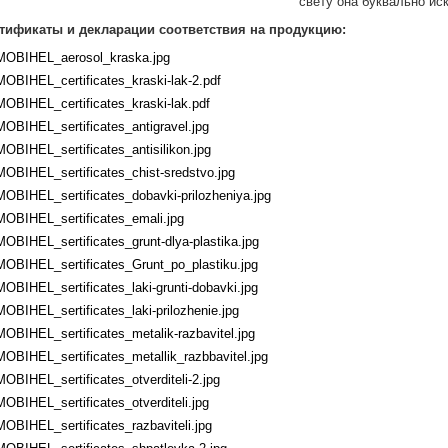
свету она буквально иск
тификаты и декларации соответствия на продукцию:
MOBIHEL_aerosol_kraska.jpg
MOBIHEL_certificates_kraski-lak-2.pdf
MOBIHEL_certificates_kraski-lak.pdf
MOBIHEL_sertificates_antigravel.jpg
MOBIHEL_sertificates_antisilikon.jpg
MOBIHEL_sertificates_chist-sredstvo.jpg
MOBIHEL_sertificates_dobavki-prilozheniya.jpg
MOBIHEL_sertificates_emali.jpg
MOBIHEL_sertificates_grunt-dlya-plastika.jpg
MOBIHEL_sertificates_Grunt_po_plastiku.jpg
MOBIHEL_sertificates_laki-grunti-dobavki.jpg
MOBIHEL_sertificates_laki-prilozhenie.jpg
MOBIHEL_sertificates_metalik-razbavitel.jpg
MOBIHEL_sertificates_metallik_razbbavitel.jpg
MOBIHEL_sertificates_otverditeli-2.jpg
MOBIHEL_sertificates_otverditeli.jpg
MOBIHEL_sertificates_razbaviteli.jpg