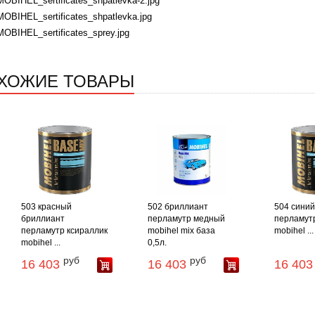
MOBIHEL_sertificates_shpatlevka-2.jpg
MOBIHEL_sertificates_shpatlevka.jpg
MOBIHEL_sertificates_sprey.jpg
ХОЖИЕ ТОВАРЫ
503 красный
502 бриллиант
504 синий
бриллиант
перламутр медный
перламутр
перламутр ксираллик
mobihel mix база
mobihel ...
mobihel ...
0,5л.
руб
руб
16 403
16 403
16 403