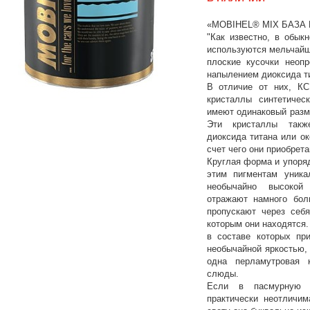
«MOBIHEL® MIX БАЗА
"Как известно, в обык
используются мельчайш
плоские кусочки неоп
напылением диоксида ти
В отличие от них, КСИ
кристаллы синтетичес
имеют одинаковый разм
Эти кристаллы такж
диоксида титана или о
счет чего они приобрета
Круглая форма и упоря
этим пигментам уника
необычайно высокой
отражают намного бол
пропускают через себя
которым они находятся.
в составе которых при
необычайной яркостью,
одна перламутровая 
слюды.
Если в пасмурную п
практически неотличим