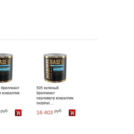
 бриллиант
505 зеленый
 ксираллик
бриллиант
перламутр ксираллик
mobihel ...
руб
руб
16 403