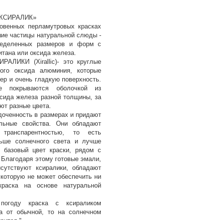
 КСИРАЛИК»
новенных перламутровых красках
ие частицы натуральной слюды -
ределенных размеров и форм с
тана или оксида железа.
РАЛИКИ (Xirallic)- это круглые
кого оксида алюминия, которые
ер и очень гладкую поверхность.
е покрываются оболочкой из
ксида железа разной толщины, за
ют разные цвета.
доченность в размерах и придают
льные свойства. Они обладают
 транспарентностью, то есть
ьше солнечного света и лучше
 базовый цвет краски, рядом с
 Благодаря этому готовые эмали,
сутствуют ксиралики, обладают
 которую не может обеспечить ни
краска на основе натуральной
огоду краска с ксираликом
а от обычной, то на солнечном